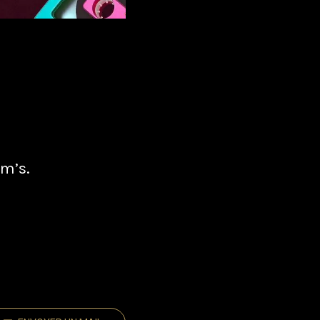
am’s.