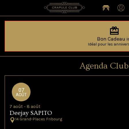
Bon Cadeau i
Idéal pour les annivers
Agenda Club
07
AOÛT
7 août - 8 août
Deejay SAPITO
14 Grand-Places Fribourg