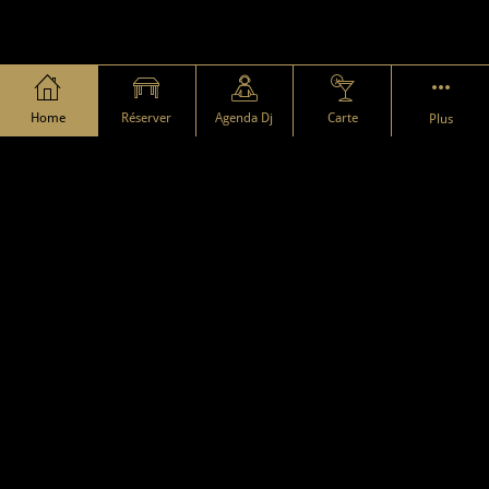
18 juin 2019
Conditions général des cartes de "membre f
Conditions générales de vente
 C 
Crapule Club
Home
Réserver
Agenda Dj
Carte
Plus