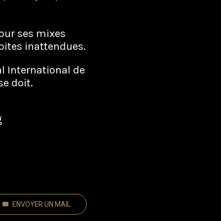
pour ses mixes
pites inattendues.
l International de
e doit.
g
ENVOYER UN MAIL