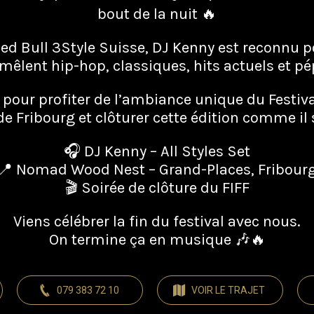
bout de la nuit 🔥
Red Bull 3Style Suisse, DJ Kenny est reconnu 
mêlent hip-hop, classiques, hits actuels et pé
 pour profiter de l’ambiance unique du Festiva
de Fribourg et clôturer cette édition comme il s
🎧 DJ Kenny – All Styles Set
📍 Nomad Wood Nest – Grand-Places, Fribour
🎬 Soirée de clôture du FIFF
Viens célébrer la fin du festival avec nous.
On termine ça en musique 🎶🔥
079 383 72 10
VOIR LE TRAJET