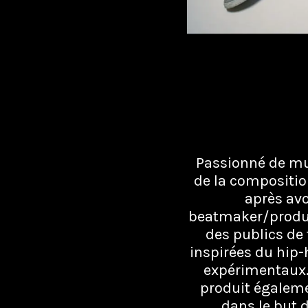
Passionné de mus
de la compositio
après avo
beatmaker/product
des publics de
inspirées du hip-h
expérimentaux.
produit égalemen
dans le but d