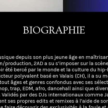
BIOGRAPHIE
ique depuis son plus jeune âge en maîtrisant 
n/production, 2AD a su s’imposer sur la scèn
ir été bercé par le monde et la culture du hip-
eur polyvalent basé en Valais (CH), il a su 
 tout âges et genres confondus avec ses sélec
op, trap, EDM, afro, dancehall ainsi que diver
 Validés par des DJs internationaux comme Jar
t ses propres edits et remixes à l’aide de son
e faire découvrir des exclusivités à la foule et