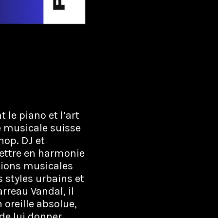
le piano et l’art
e musicale suisse
hop. DJ et
mettre en harmonie
tions musicales
s styles urbains et
reau Vandal, il
 oreille absolue,
 de lui donner