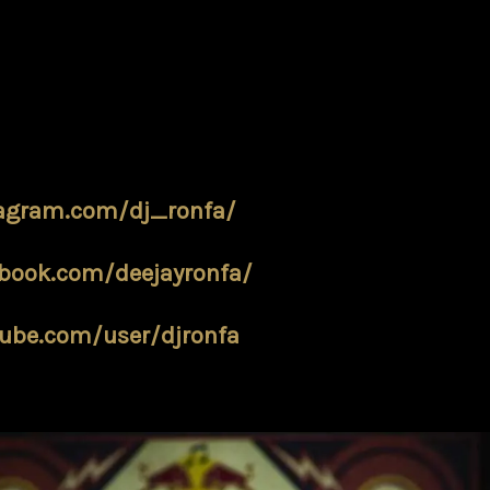
on suisse et finaliste mondial du concours Re
s faire bouger au crapule club dès 00h01 du ma
erture ! Entrée 10.- dès 00h
tagram.com/dj_ronfa/
book.com/deejayronfa/
ube.com/user/djronfa