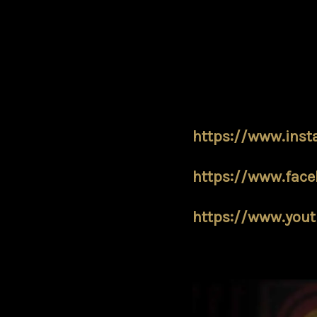
DJ Ronfa
, champi
3Style, vient vou
1h15 !
Prix spécial réouv
https://www.ins
https://www.face
https://www.yout