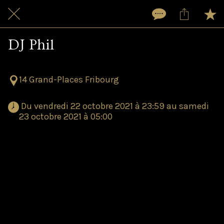
DJ Phil
14 Grand-Places Fribourg
 Du vendredi 22 octobre 2021 à 23:59 au samedi 
23 octobre 2021 à 05:00 
"SOULFUL DISCO HEAVEN" From
NU DISCO to FUNKY HOUSE.
DJ Phil
totalise au compteur plus de trente-sept
ans derrière les platines. DJ est sa profession, la