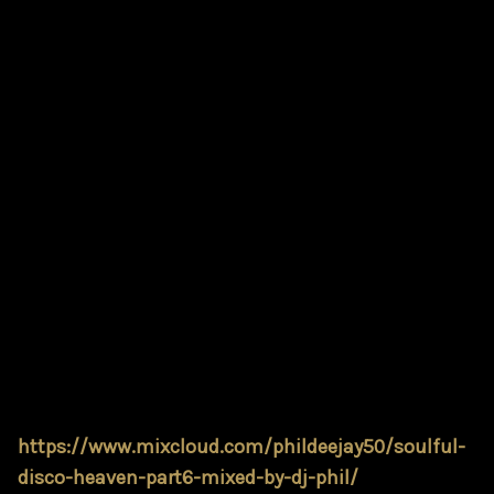
musique sa passion.
Il a mixé et animé plus d’une centaine de clubs, de
bars et d’events ou il prendra parfois la résidence de
ceux ci, en Suisse et à l’étranger.
Invité régulier des plus grands festivals comme le
Montreux Jazz, le Paléo et le Cully Jazz. DJ Phil a
toujours le même enthousiasme d'éternel
adolescent enflammé quand il s'agit de dégainer la
crème de ses vinyles.
Vendredi 3 Juillet, nous l'attendons au Crapule Club
à Fribourg pour une nouvelle
"SOULFUL DISCO
HEAVEN" From NU DISCO to FUNKY HOUSE".
Entrée 10.- de 00h à 05h
https://www.mixcloud.com/phildeejay50/soulful-
disco-heaven-part6-mixed-by-dj-phil/